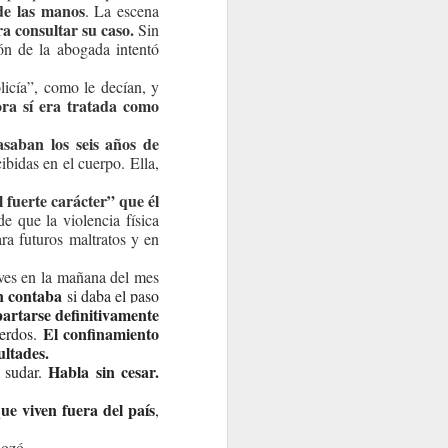
 de las manos
. La escena
a consultar su caso.
Sin
ón de la abogada intentó
licía”, como le decían, y
ra sí era tratada como
saban los seis años de
cibidas en el cuerpo. Ella,
l fuerte carácter” que él
e que la violencia física
ra futuros maltratos y en
ueves en la mañana del mes
n contaba
si daba el paso
partarse definitivamente
El confinamiento
uerdos.
ultades.
Habla sin cesar.
y sudar.
ue viven fuera del país
,
lozó.