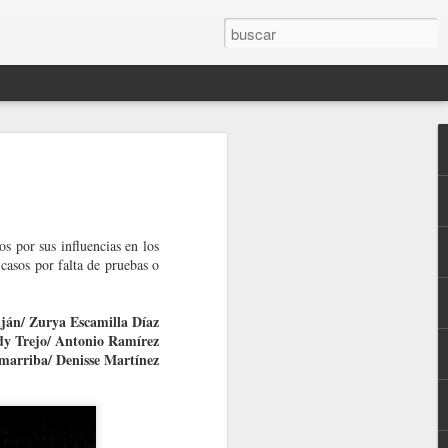
os por sus influencias en los
r casos por falta de pruebas o
uján/ Zurya Escamilla Díaz
dy Trejo/ Antonio Ramírez
marriba/ Denisse Martínez