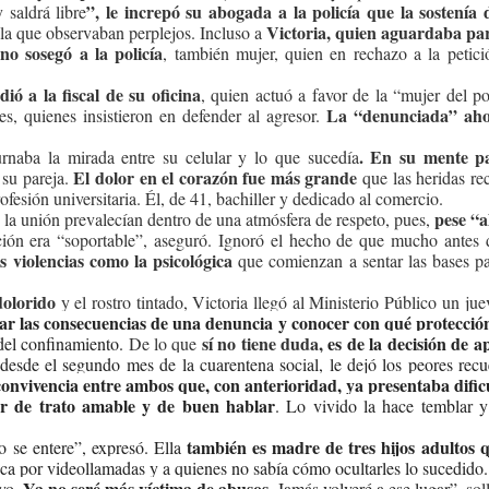
”, le increpó su abogada a la policía que la sostenía
 saldrá libre
Victoria, quien aguardaba par
ala que observaban perplejos. Incluso a
no sosegó a la policía
, también mujer, quien en rechazo a la petici
ió a la fiscal de su oficina
, quien actuó a favor de la “mujer del po
La “denunciada” aho
les, quienes insistieron en defender al agresor.
. En su mente pa
turnaba la mirada entre su celular y lo que sucedía
El dolor en el corazón fue más grande
su pareja.
que las heridas re
fesión universitaria. Él, de 41, bachiller y dedicado al comercio.
pese “a
y la unión prevalecían dentro de una atmósfera de respeto, pues,
ción era “soportable”, aseguró. Ignoró el hecho de que mucho antes d
as violencias como la psicológica
que comienzan a sentar las bases pa
dolorido
y el rostro tintado, Victoria llegó al Ministerio Público un j
ar las consecuencias de una denuncia y conocer con qué protecció
sí no tiene duda,
es de la decisión de a
del confinamiento.
De lo que
desde el segundo mes de la cuarentena social, le dejó los peores rec
onvivencia entre ambos que, con anterioridad, ya presentaba dific
r de trato amable y de buen hablar
. Lo vivido la hace temblar 
también es madre de tres hijos adultos q
o se entere”, expresó. Ella
a por videollamadas y a quienes no sabía cómo ocultarles lo sucedido.
. Ya no seré más víctima de abusos.
 yo
Jamás volveré a ese lugar”,
sol