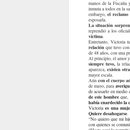
manos de la Fiscalía y
inmuta a todos en la s
el reclamo 
embargo,
esposarla.
La situación sorprend
reprendió a los oficia
víctima
.
Entretanto, Victoria 
relación
que tuvo con 
de 48 años, con una pro
Al principio, el amor 
siempre tuvo,
la rela
existen otr
aparezca,
mayor escala.
con el cuerpo a
Aún
averigu
de mayo, para
de acusarlo en medio 
de este hombre
que, 
había enardecido la c
es una muje
Victoria
Quiere desahogarse
.
“No quiero que mi hij
con quienes se comunic
“Hasta aquí le permití