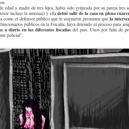
ron.
e edad y madre de tres hijos, había sido golpeada por su pareja tres 
debió salir de la casa en plena cuar
gresor incluso la amenazó y ella
la interve
a como el defensor público que le asignaron presumen que
 funcionarios públicos en la Fiscalía, haya detenido el proceso para a
n a diario en las diferentes fiscalías
del país. Unos por falta de pr
nte policial”.