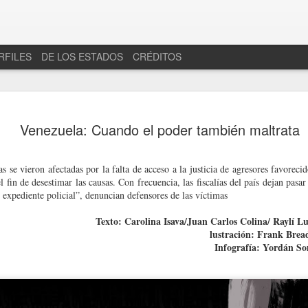
RFILES
DE LOS ESTADOS
CRÉDITOS
Venezuela: Cuando el poder también maltrata
 se vieron afectadas por la falta de acceso a la justicia de agresores favorecid
l fin de desestimar las causas. Con frecuencia, las fiscalías del país dejan pasa
 expediente policial”, denuncian defensores de las víctimas
Texto: Carolina Isava/Juan Carlos Colina/ Raylí L
lustración: Frank Brea
en "Torneo 4 señoríos"
a deriva de un Estado ciego
Infografía: Yordán So