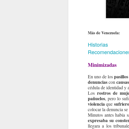
Más de Venezuela:
Historias
Recomendacione
Minimizadas
pasillos
En uno de los
denuncias
causas
con
cédula de identidad y a
rostros de muj
Los
pañuelos
, pero lo su
violencia
sufrier
que
colocar la denuncia s
Minutos antes había s
expresaba su conster
llegara a los tribuna