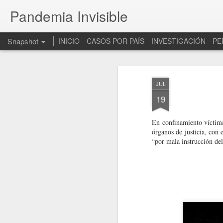
Pandemia Invisible
Snapshot
INICIO
CASOS POR PAÍS
INVESTIGACIÓN
PE
JUL
19
En confinamiento víctimas
órganos de justicia, con e
“por mala instrucción del
Convoca IDET a participar en cuatro deportes de conjunto 
México: Aisladas y a l