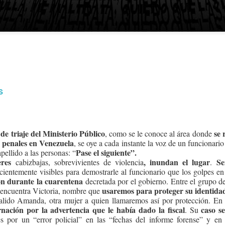
s
 de triaje del Ministerio Público
se 
, como se le conoce al área donde
 penales en Venezuela
, se oye a cada instante la voz de un funcionar
Pase el siguiente”.
pellido a las personas: “
eres
, inundan el lugar
Se
cabizbajas, sobrevivientes de violencia
.
ficientemente visibles para demostrarle al funcionario que los golpes e
on durante la cuarentena
decretada por el gobierno. Entre el grupo d
usaremos para proteger su identida
e encuentra Victoria, nombre que
alido Amanda, otra mujer a quien llamaremos así por protección. En l
nación por la advertencia que le había dado la fiscal
caso s
. Su
les por un “error policial” en las “fechas del informe forense” y en