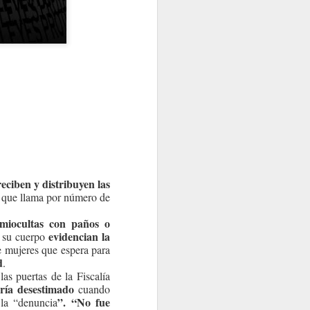
reciben y distribuyen las
io que llama por número de
miocultas con paños o
evidencian la
n su cuerpo
e mujeres que espera para
d
.
as puertas de la Fiscalía
ería desestimado
cuando
”. “No fue
 la “denuncia