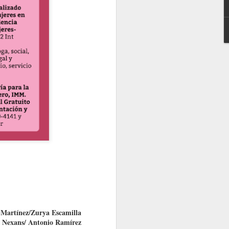
esinformación jugó en contra de las mujeres
é Martínez/Zurya Escamilla
ia Nexans/ Antonio Ramírez