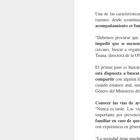
Una de las característica
razones; desde económic
acompañamiento es fund
"Debemos procurar que 
impedir que se encuent
cercano, buscar a organ
Tuana, directora de la O
El primer paso es buscar
está dispuesta a busca
compartir
con alguien l
cuando estamos mal, siem
Género del Ministerio de
Conocer las vías de ay
“Nunca es tarde. Las ví
importante por prevenc
familiar en caso de qu
con experiencia en género
“La sociedad tiene mucho