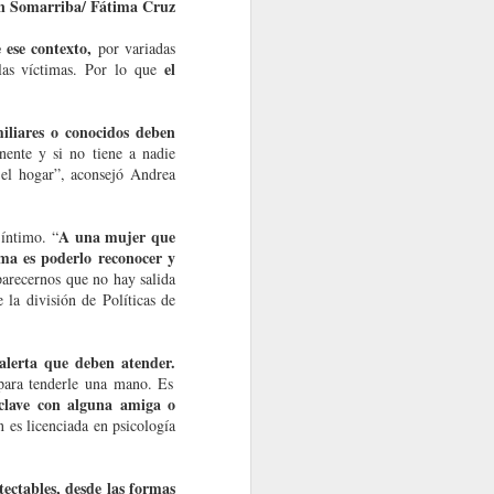
án Somarriba/ Fátima Cruz
e ese contexto,
por variadas
el
as víctimas.
Por lo que
liares o conocidos deben
nte y si no tiene a nadie
 el hogar”, aconsejó Andrea
A una mujer que
 íntimo. “
ema es poderlo reconocer y
arecernos que no hay salida
 la división de Políticas de
 alerta que deben atender.
 para tenderle una mano. Es
 clave con alguna amiga o
n es licenciada en psicología
tectables, desde las formas