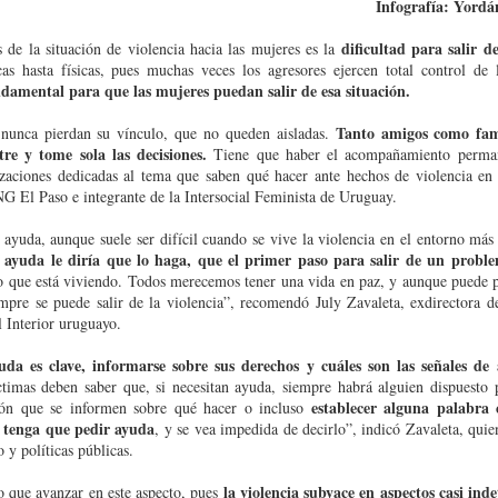
Infografía: Yord
dificultad para salir d
s de la situación de violencia hacia las mujeres es la
as hasta físicas, pues muchas veces los agresores ejercen total control de l
amental para que las mujeres puedan salir de esa situación.
Tanto amigos como fami
nunca pierdan su vínculo, que no queden aisladas.
re y tome sola las decisiones.
Tiene que haber el acompañamiento permane
izaciones dedicadas al tema que saben qué hacer ante hechos de violencia en
NG El Paso e integrante de la Intersocial Feminista de Uruguay.
 ayuda, aunque suele ser difícil cuando se vive la violencia en el entorno más
r ayuda le diría que lo haga, que el primer paso para salir de un probl
o que está viviendo. Todos merecemos tener una vida en paz, y aunque puede p
pre se puede salir de la violencia”, recomendó July Zavaleta, exdirectora de
l Interior uruguayo.
uda es clave, informarse sobre sus derechos y cuáles son las señales de
ctimas deben saber que, si necesitan ayuda, siempre habrá alguien dispuesto
establecer alguna palabra
ión que se informen sobre qué hacer o incluso
e tenga que pedir ayuda
,
y se vea impedida de decirlo”, indicó Zavaleta, quie
 y políticas públicas.
la violencia subyace en aspectos casi inde
 que avanzar en este aspecto, pues