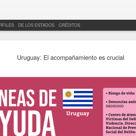
RFILES
DE LOS ESTADOS
CRÉDITOS
Uruguay: El acompañamiento es crucial
en "Torneo 4 señoríos"
a deriva de un Estado ciego