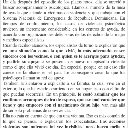
Un día después del episodio de los platos rotos, ella se atrevió a
buscar acompañamiento psicológico. Llamó al número de la línea
de ayuda que atiende a víctimas de violencia y que trabaja con el
Sistema Nacional de Emergencia de República Dominicana. En
tiempos de confinamiento, los casos de violencia psicológica
tuvieron un incremento considerable en los centros de ayuda, de
acuerdo con organizaciones defensoras de los derechos de la mujer
y médicos especialistas.
Cuando recibió atención, los especialistas de turno le explicaron que
en una situación como la que vivió, lo más adecuado es ser
sinceros con los vecinos, o con quien se te acerque para ayudar,
y pedirle su apoyo
si se presenta de nuevo un episodio violento
como el que ella vivió ese día. En especial, porque en su caso ella
carece de familiares en el país. Le aconsejaron crear lo que los
psicólogos llaman su red de apoyo.
También la alentaron a explicarle a su familia, la cual vive en el
exterior, lo que ha estado ocurriendo en su hogar, esto con el fin de
le costó asimilar que los
que puedan socorrerla. En un principio,
continuos arranques de ira de esposo, que ese mal carácter que
tiene y que empeoró con el nacimiento de su hijo
, van más allá
de ser solo problemas de convivencia.
Ella no caía en cuenta de que era una víctima. Eso es más común de
Las acciones
lo que se piensa, le explicaron los especialistas.
violentas son patrones tal vez invisibles, pero hacen mella y