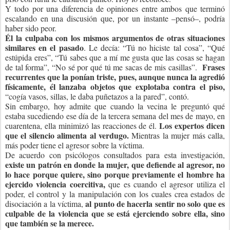
Y todo por una diferencia de opiniones entre ambos que terminó
escalando en una discusión que, por un instante –pensó–, podría
haber sido peor.
Él la culpaba con los mismos argumentos de otras situaciones
similares en el pasado
. Le decía: “Tú no hiciste tal cosa”, “Qué
estúpida eres”, “Tú sabes que a mí me gusta que las cosas se hagan
Frases
de tal forma”, “No sé por qué tú me sacas de mis casillas”.
recurrentes que la ponían triste, pues, aunque nunca la agredió
físicamente, él lanzaba objetos que explotaba contra el piso,
“cogía vasos, sillas, le daba puñetazos a la pared”, contó.
Sin embargo, hoy admite que cuando la vecina le preguntó qué
estaba sucediendo ese día de la tercera semana del mes de mayo, en
Los expertos dicen
cuarentena, ella minimizó las reacciones de él.
que el silencio alimenta al verdugo.
Mientras la mujer más calla,
más poder tiene el agresor sobre la víctima.
De acuerdo con psicólogos consultados para esta investigación,
existe un patrón en donde la mujer, que defiende al agresor, no
lo hace porque quiere, sino porque previamente el hombre ha
ejercido violencia coercitiva,
que es cuando el agresor utiliza el
poder, el control y la manipulación con los cuales crea estados de
al punto de hacerla sentir no solo que es
disociación a la víctima,
culpable de la violencia que se está ejerciendo sobre ella, sino
que también se la merece.