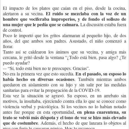
El impacto de los platos que caían en el piso, desde la cocina,
El ruido se mezclaba con la voz de un
alertaron a su vecina.
hombre que vociferaba improperios, y de fondo el sollozo de
una mujer que le pedía que se calmara.
La discusión estaba fuera
de control.
Poco le importó que los gritos alarmaran al pequeño hijo, de dos
años, del que ambos son padres. Asustado, el niño comenzó a
llorar.
Tanto así se caldearon los ánimos que su vecina, y amiga más
cercana, le gritó desde la ventana “¿Todo está bien, pasa algo? ¿Te
puedo ayudar?
­-­­­– “Sí, todo está bien no te preocupes. Gracias”.
En el pasado, su esposo lo
No era la primera vez que esto sucedía.
había hecho en diversas ocasiones
. También mientras ambos
quedaron en aislamiento con su hijo y sin salir por las medidas
sanitarias para evitar la propagación de la COVID-19.
Esta vez la situación se agravó. Su esposo, en un arrebato sin
motivos, la insultaba, ejerciendo contra ella lo que se conoce como
violencia verbal y psicológica. Si los vecinos no lo habían notado
en plena cuarentena, su
antes fue porque en esta oportunidad,
trato se volvió más déspota y el tono de voz se hizo más elevado
que de costumbre
. Además, el hecho de que lanzara lo objetos al
piso con furia le causaron pánico. Hoy lo reconoce.