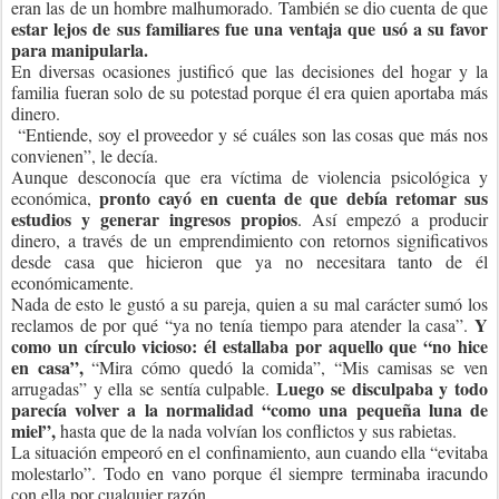
eran las de un hombre malhumorado. También se dio cuenta de que
estar lejos de sus familiares fue una ventaja que usó a su favor
para manipularla.
En diversas ocasiones justificó que las decisiones del hogar y la
familia fueran solo de su potestad porque él era quien aportaba más
dinero.
“Entiende, soy el proveedor y sé cuáles son las cosas que más nos
convienen”, le decía.
Aunque desconocía que era víctima de violencia psicológica y
pronto cayó en cuenta de que debía retomar sus
económica,
estudios y generar ingresos propios
. Así empezó a producir
dinero, a través de un emprendimiento con retornos significativos
desde casa que hicieron que ya no necesitara tanto de él
económicamente.
Nada de esto le gustó a su pareja, quien a su mal carácter sumó los
Y
reclamos de por qué “ya no tenía tiempo para atender la casa”.
como un círculo vicioso: él estallaba por aquello que “no hice
en casa”,
“Mira cómo quedó la comida”, “Mis camisas se ven
Luego se disculpaba y todo
arrugadas” y ella se sentía culpable.
parecía volver a la normalidad “como una pequeña luna de
miel”,
hasta que de la nada volvían los conflictos y sus rabietas.
La situación empeoró en el confinamiento, aun cuando ella “evitaba
molestarlo”. Todo en vano porque él siempre terminaba iracundo
con ella por cualquier razón.