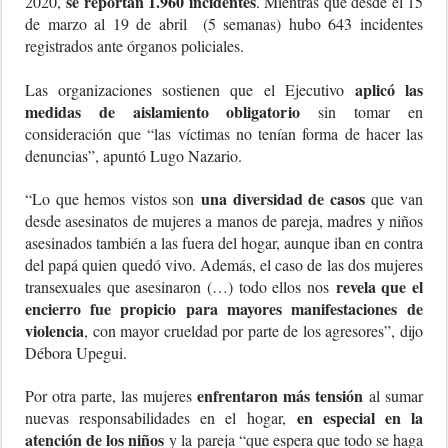
se reportan 1.960 incidentes
2020,
. Mientras que desde el 15
de marzo al 19 de abril (5 semanas) hubo 643 incidentes
registrados ante órganos policiales.
aplicó las
Las organizaciones sostienen que el Ejecutivo
medidas de aislamiento obligatorio
sin tomar en
consideración que “las víctimas no tenían forma de hacer las
denuncias”, apuntó Lugo Nazario.
una diversidad de casos
“Lo que hemos vistos son
que van
desde asesinatos de mujeres a manos de pareja, madres y niños
asesinados también a las fuera del hogar, aunque iban en contra
del papá quien quedó vivo. Además, el caso de las dos mujeres
revela que el
transexuales que asesinaron (…) todo ellos nos
encierro fue propicio para mayores manifestaciones
de
violencia
, con mayor crueldad por parte de los agresores”, dijo
Débora Upegui.
enfrentaron más tensión
Por otra parte, las mujeres
al sumar
en especial en la
nuevas responsabilidades en el hogar,
atención de los niños
y la pareja “que espera que todo se haga