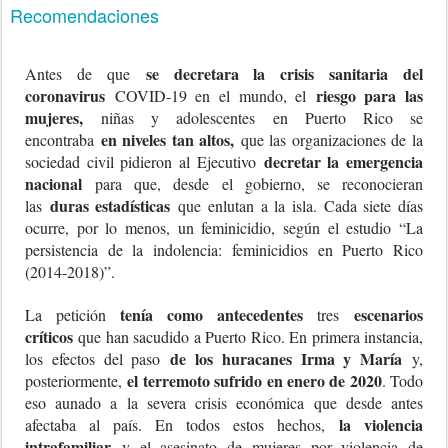
Recomendaciones
se decretara la crisis sanitaria del
Antes de que
coronavirus
riesgo para las
COVID-19 en el mundo, el
mujeres,
niñas y adolescentes en Puerto Rico se
en niveles tan altos,
encontraba
que las organizaciones de la
decretar la emergencia
sociedad civil pidieron al Ejecutivo
nacional
para que, desde el gobierno, se reconocieran
duras estadísticas
las
que enlutan a la isla. Cada siete días
ocurre, por lo menos, un feminicidio, según el estudio “La
persistencia de la indolencia: feminicidios en Puerto Rico
(2014-2018)”.
tenía como antecedentes
escenarios
La petición
tres
críticos
que han sacudido a Puerto Rico. En primera instancia,
de los huracanes Irma y María
los efectos del paso
y,
el terremoto sufrido en enero de 2020
posteriormente,
. Todo
eso aunado a la severa crisis económica que desde antes
la violencia
afectaba al país. En todos estos hechos,
intrafamiliar
y el asesinato de mujeres por violencia de