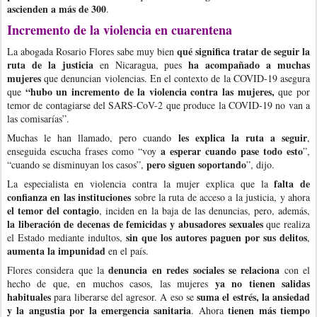
ascienden a más de 300
.
Incremento de la violencia en cuarentena
qué significa tratar de seguir la
La abogada Rosario Flores sabe muy bien
ruta de la justicia
ha acompañado a muchas
en Nicaragua, pues
mujeres
que denuncian violencias. En el contexto de la COVID-19 asegura
“hubo un incremento de la violencia contra las mujeres,
que
que por
temor de contagiarse del SARS-CoV-2 que produce la COVID-19 no van a
las comisarías”.
les explica la ruta a seguir
Muchas le han llamado, pero cuando
,
a esperar cuando pase todo esto
enseguida escucha frases como “voy
”,
pero siguen soportando
“cuando se disminuyan los casos”,
”, dijo.
falta de
La especialista en violencia contra la mujer explica que la
confianza en las instituciones
sobre la ruta de acceso a la justicia, y ahora
el temor del contagio
, inciden en la baja de las denuncias, pero, además,
la liberación de decenas de femicidas y abusadores sexuales
que realiza
sin que los autores paguen por sus delitos
el Estado mediante indultos,
,
aumenta la impunidad
en el país.
denuncia en redes sociales se relaciona
Flores considera que la
con el
ya no tienen salidas
hecho de que, en muchos casos, las mujeres
habituales
suma el estrés, la ansiedad
para liberarse del agresor. A eso se
y la angustia por la emergencia sanitaria
tienen más tiempo
. Ahora