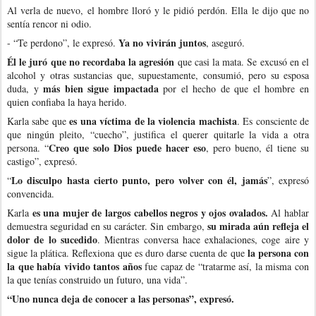
Al verla de nuevo, el hombre lloró y le pidió perdón. Ella le dijo que no
sentía rencor ni odio.
Ya no vivirán juntos
- “Te perdono”, le expresó.
, aseguró.
Él le juró que no recordaba la agresión
que casi la mata. Se excusó en el
alcohol y otras sustancias que, supuestamente, consumió, pero su esposa
más bien sigue impactada
duda, y
por el hecho de que el hombre en
quien confiaba la haya herido.
es una víctima de la violencia machista
Karla sabe que
. Es consciente de
que ningún pleito, “cuecho”, justifica el querer quitarle la vida a otra
Creo que solo Dios puede hacer eso
persona. “
, pero bueno, él tiene su
castigo”, expresó.
Lo disculpo hasta cierto punto, pero volver con él, jamás
“
”, expresó
convencida.
es una mujer de largos cabellos negros y ojos ovalados.
Karla
Al hablar
su mirada aún refleja el
demuestra seguridad en su carácter. Sin embargo,
dolor de lo sucedido
. Mientras conversa hace exhalaciones, coge aire y
la persona con
sigue la plática. Reflexiona que es duro darse cuenta de que
la que había vivido tantos años
fue capaz de “tratarme así, la misma con
la que tenías construido un futuro, una vida”.
“Uno nunca deja de conocer a las personas”, expresó.