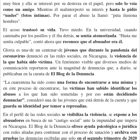
solo lo veía
muy bien y ella se interesó por su destreza en el papel, pero
como un amigo
y hasta le pidió
. Mientras él malinterpretó su interés
“nudes” (fotos íntimas).
Por parar el abuso la llamó: “puta ilusiona
hombres”.
trastocó su vida
El acoso
. Tuvo miedo. En la universidad, cuando
se sentía atemorizada
caminaba por los pasillos y él iba detrás,
. “Hasta me
reconoce que el abusador era él.
sentía culpable”, contó ahora que
jóvenes que durante la pandemia del
Gloria es una
de un centenar
de
coronavirus
violencia de
denunció en las redes sociales, en Nicaragua, la
la que había sido víctima
. Un fenómeno visible que diversos medios de
comunicación reportaron ante la magnitud de denuncias que, a diario, se
El Blog de la Denuncia
publicaban en la cuenta de
.
una forma de encontrarse a una misma
“La cuarentena ha sido como
y
víctimas han sabido identificar los
en este proceso de encontrarse, las
abusos
están decidiendo
a los que han sido sometidas y por eso
denunciar”
, consideró una de las jóvenes que está detrás de la cuenta y que
guarda su identidad por temor a represalias.
se visibiliza la violencia
expone a los
En el perfil de las redes sociales
, se
abusadores
en busca de un “castigo social” ante la impunidad que impera
ofrece ayuda psicológica o jurídica
en Nicaragua. El Blog de la Denuncia
archiva con
con redes aliadas para continuar con el proceso de sanación y
pruebas
en el segundo trimestre de 2020
las denuncias recibidas que solo