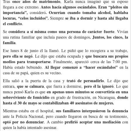
once años de matrimonio
Tras
, Karla nunca imaginó que su esposo
Antes hacía algunos escándalos. Eran “pleitos sin
llegara a ese extremo.
importancia”,
. Ocurrían cuando tomaba alcohol, hablaba
consideró
locuras, “celos incluidos”.
se iba a dormir y hasta ahí llegaba
Siempre
el conflicto
.
considera a sí misma como una persona de carácter fuerte
Se
. Vivían
. Juntos, los cinco, la
una rutina familiar que incluía paseos de domingos
familia
.
Ese lunes 8 de junio él la llamó. Le pidió que lo recogiera a su trabajo,
pero ella se negó
que buscara sus propios
. Le dijo que estaba ocupada y
medios para transportarse
. Finalmente, apareció cerca de las 7:00 pm.
Al llegar comenzó a “hacer escándalos”
Había estado bebiendo.
en la
casa de su papá, quien es su vecino.
trató de persuadirlo
Ella salió a la puerta de la casa y
. Le dijo que
que se calmara
pero él la ignoró
entrara,
, que fuera a dormirse,
. Lo que
en apenas unos minutos se convertiría en una
nunca pensó Karla es que
sobreviviente de femicidio
donde
en grado de frustración, en Nicaragua,
hasta el 30 de mayo se contabilizaban 40 asesinatos de mujeres.
sus familiares interpusieron la denuncia
Mientras estaba en el hospital,
ante la Policía Nacional, pero cuando llegaron en busca de su testimonio,
optó por no denunciar
prefirió aceptar una mediación
. A cambio
con
quien la había intentado asesinar.