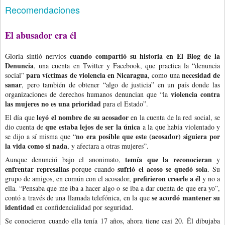
Recomendaciones
El abusador era él
cuando compartió su historia en El Blog de la
Gloria sintió nervios
Denuncia
, una cuenta en Twitter y Facebook, que practica la “denuncia
para víctimas de violencia en Nicaragua
necesidad de
social”
, como una
sanar
, pero también de obtener “algo de justicia” en un país donde las
violencia contra
organizaciones de derechos humanos denuncian que “la
las mujeres no es una prioridad
para el Estado”.
leyó el nombre de su acosador
El día que
en la cuenta de la red social, se
que estaba lejos de ser la única
dio cuenta de
a la que había violentado y
no era posible que este (acosador) siguiera por
se dijo a sí misma que “
la vida como si nada
, y afectara a otras mujeres”.
temía que la reconocieran
Aunque denunció bajo el anonimato,
y
enfrentar represalias
sufrió el acoso se quedó sola
porque cuando
. Su
prefirieron creerle a él
grupo de amigos, en común con el acosador,
y no a
ella. “Pensaba que me iba a hacer algo o se iba a dar cuenta de que era yo”,
se acordó mantener su
contó a través de una llamada telefónica, en la que
identidad
en confidencialidad por seguridad.
Se conocieron cuando ella tenía 17 años, ahora tiene casi 20. Él dibujaba