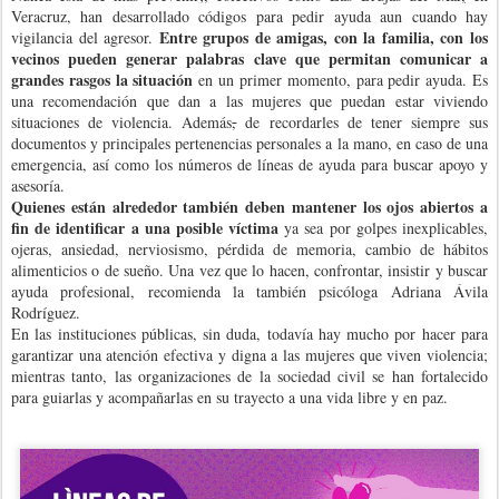
Veracruz
,
han desarrollado códigos para pedir ayuda aun cuando hay
Entre grupos de amigas, con la familia, con los
vigilancia del agresor.
vecinos pueden generar palabras clave que permitan comunicar a
grandes rasgos la situación
en un primer momento, para pedir ayuda. Es
una recomendación que dan a las mujeres que puedan estar viviendo
situaciones de violencia. Además
,
de recordarles de tener siempre sus
documentos y principales pertenencias personales a la mano, en caso de una
emergencia, así como los números de líneas de ayuda para buscar apoyo y
asesoría.
Quienes están alrededor también deben mantener los ojos abiertos a
fin de identificar a una posible víctima
ya sea por golpes inexplicables,
ojeras, ansiedad, nerviosismo, pérdida de memoria, cambio de hábitos
alimenticios o de sueño. Una vez que lo hacen, confrontar, insistir y buscar
ayuda profesional, recomienda la también psicóloga Adriana Ávila
Rodríguez.
En las instituciones públicas, sin duda, todavía hay mucho por hacer para
garantizar una atención efectiva y digna a las mujeres que viven violencia;
mientras tanto, las organizaciones de la sociedad civil se han fortalecido
para guiarlas y acompañarlas en su trayecto a una vida libre y en paz.