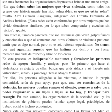
son más frecuentes las organizaciones dispuestas a brindar una mano amiga.
“Lo que deben saber las mujeres que viven violencia
, como todos los
es que
no están solas”
grupos que históricamente han sido vulnerables,
,
resaltó Alex Guzmán Sanguino
,
integrante del Círculo Feminista de
Análisis Jurídico.
“
Estas redes están conformadas por otras mujeres que han
vivido situaciones similares, por lo que saben comprender y escuchar sin
juicios", apuntó.
Para muchas, también pareciera que son las únicas que viven golpes físicos
y emocionales o que al comentar con otras víctimas de violencia pudieran
No tienen
sentir que es algo normal, pero no es así, reiteran especialistas.
por qué aguantar aquello que las lastima
por dentro y por fuera,
merecen una vida de respeto y libre de violencia.
es indispensable mantener y fortalecer las primeras
En este proceso,
redes de apoyo: familia y amigos
, pues “lo primero que hace el
violentador es alejarte de ellas, buscar que estés aislada y así hacerte más
vulnerable”, señaló la psicóloga Teresa Magos Martínez.
Por ello
,
las personas allegadas a las víctimas, e incluso la propia
una vez conscientes de la
comunidad, serán de gran apoyo para que,
violencia, las mujeres puedan romper el silencio, ponerse a salvo para
poder resguardar a sus hijos e hijas, si los hay, y trabajar para
resurgir.
En este camino, las organizaciones de la sociedad civil y las
instituciones de gobierno pueden brindar apoyo legal, psicológico, de
trabajo social e incluso económico.
Nunca está de más prevenir
;
,
colectivos como Las Brujas del Mar
,
en