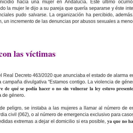
inicidio hacia una mujer en Andalucía. Este último ocurr
o la mujer le dijo a su pareja que quería separarse y éste inte
enciales pudo salvarse. La organización ha percibido, ademá
n, un incremento de las denuncias por abusos sexuales a meno
con las víctimas
 Real Decreto 463/2020 que anunciaba el estado de alarma en
a campaña divulgativa “Estamos contigo. La violencia de géne
e de qué se podía hacer o no sin vulnerar la ley estuvo present
a de género.
de peligro, se instaba a las mujeres a llamar al número de e
ardia civil (062), o al número de emergencia exclusivo para casos
ya que no ha
didas extremas a dejar el domicilio si era posible,