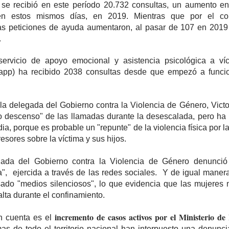
se recibió en este período 20.732 consultas, un aumento e
en estos mismos días, en 2019. Mientras que por el cor
s peticiones de ayuda aumentaron, al pasar de 107 en 201
.
 servicio de apoyo emocional y asistencia psicológica a ví
app) ha recibido 2038 consultas desde que empezó a funci
la delegada del Gobierno contra la Violencia de Género, Victo
o descenso" de las llamadas durante la desescalada, pero ha 
ia, porque es probable un "repunte" de la violencia física por 
resores sobre la víctima y sus hijos.
gada del Gobierno contra la Violencia de Género denunc
sa", ejercida a través de las redes sociales. Y de igual maner
ado "medios silenciosos", lo que evidencia que las mujeres 
lta durante el confinamiento.
incremento de casos activos por el Ministerio de 
en cuenta es el
as de todo el territorio nacional han interpuesto una denuncia