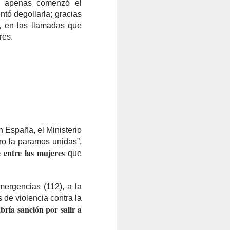
ió apenas comenzó el
ntó degollarla; gracias
s, en las llamadas que
res.
 España, el Ministerio
ro la paramos unidas”,
e entre las mujeres
que
mergencias (112), a la
 de violencia contra la
bría sanción por salir a