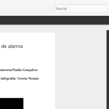
o de alarma
ontreras/Nadia Gonçalves
e infografía: Grecia Nexans