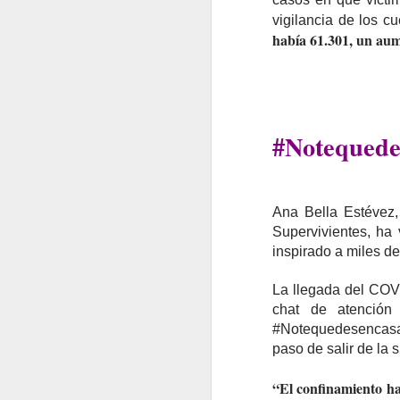
vigilancia de los c
había 61.301, un aum
#Notequede
Ana Bella Estévez,
Supervivientes, ha 
inspirado a miles de
La llegada del COVI
chat de atención
#Notequedesencasa c
paso de salir de la 
“El confinamiento ha