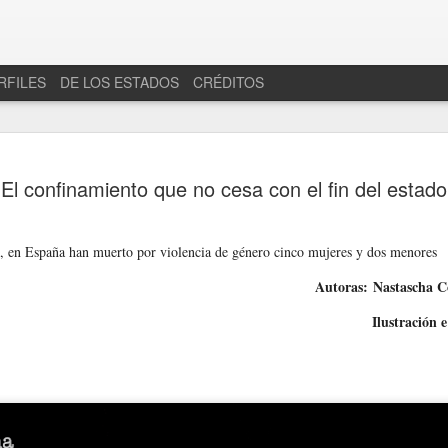
RFILES
DE LOS ESTADOS
CRÉDITOS
El confinamiento que no cesa con el fin del estad
s, en España han muerto por violencia de género cinco mujeres y dos menores
Autoras:
Nastascha C
Ilustración 
en "Torneo 4 señoríos"
a deriva de un Estado ciego