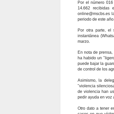
Por el número 016 
14.662 recibidas 
online@mscbs.es la
periodo de este año
Por otra parte, el
instantánea (Whats
marzo.
En nota de prensa, 
ha habido un "liger
puede bajar la guard
de control de los ag
Asimismo, la dele
"violencia silencio
de violencia han us
pedir ayuda en voz a
Otro dato a tener 
casos en que víctim