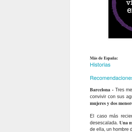
Más de España:
Historias
Recomendacione
Barcelona -
Tres mes
convivir con sus a
mujeres y dos menore
El caso más recien
Una mu
desescalada.
de ella, un hombre 