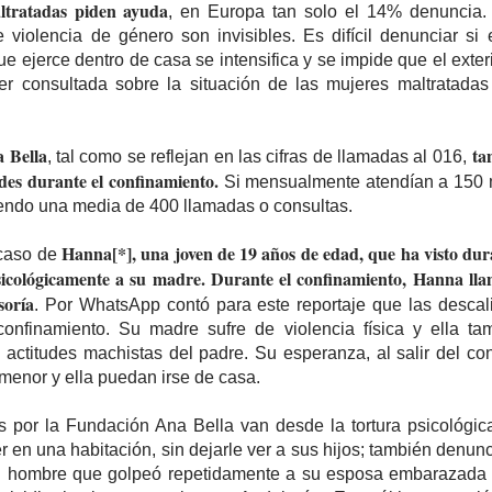
ltratadas piden ayuda
, en Europa tan solo el 14% denuncia. 
 violencia de género son invisibles. Es difícil denunciar si
que ejerce dentro de casa se intensifica y se impide que el exter
ser consultada sobre la situación de las mujeres maltratadas
 Bella
tam
, tal como se reflejan en las cifras de llamadas al 016,
udes durante el confinamiento.
Si mensualmente atendían a 150 m
endo una media de 400 llamadas o consultas.
Hanna[*], una joven de 19 años de edad, que ha visto d
 caso de
sicológicamente a su madre. Durante el confinamiento, Hanna ll
soría
. Por WhatsApp contó para este reportaje que las descali
confinamiento. Su madre sufre de violencia física y ella tam
s actitudes machistas del padre. Su esperanza, al salir del co
enor y ella puedan irse de casa.
s por la Fundación Ana Bella van desde la tortura psicológic
 en una habitación, sin dejarle ver a sus hijos; también denunci
un hombre que golpeó repetidamente a su esposa embarazada e