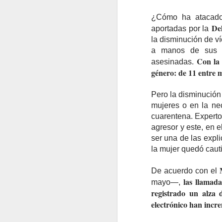
¿Cómo ha atacado l
Del
aportadas por la
la disminución de v
a manos de sus p
Con la 
asesinadas.
género: de 11 entre m
Pero la disminución 
mujeres o en la nec
cuarentena. Experto
agresor y este, en e
ser una de las expl
la mujer quedó cauti
De acuerdo con el
las llamada
mayo—,
registrado un alza 
electrónico han inc