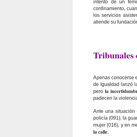
intento de un fem
confinamiento, cuand
los servicios asist
atiende su fundació
Tribunales 
Apenas conocerse el
de Igualdad lanzó l
la incertidumbr
pero
padecen la violenci
Ante una situación 
policía (091), la gu
mujer (016), y en me
la calle
.