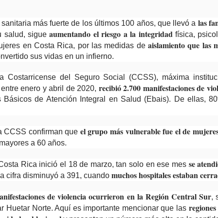
las fa
 sanitaria más fuerte de los últimos 100 años, que llevó a
aumentando el riesgo a la integridad
u salud, sigue
física, psico
aislamiento que las 
mujeres en Costa Rica, por las medidas de
nvertido sus vidas en un infierno.
ja Costarricense del Seguro Social (CCSS), máxima instituc
Argentina: La d
recibió 2.700 manifestaciones de vi
 entre enero y abril de 2020,
s Básicos de Atención Integral en Salud (Ebais). De ellas, 8
el grupo más vulnerable fue el de mujeres
 la CCSS confirman que
 mayores a 60 años.
se atend
Costa Rica inició el 18 de marzo, tan solo en ese mes
muchos hospitales estaban cerra
 la cifra disminuyó a 391, cuando
nifestaciones de violencia ocurrieron en la Región Central Sur
,
regiones
gar Huetar Norte. Aquí es importante mencionar que las