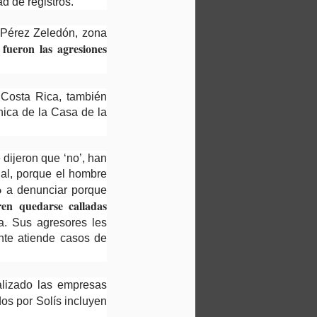
d de registros.
 Pérez Zeledón, zona
 fueron las agresiones
 Costa Rica, también
nica de la Casa de la
dijeron que ‘no’, han
ual, porque el hombre
do
a denunciar porque
ren quedarse calladas
a. Sus agresores les
ente atiende casos de
alizado las empresas
dos por Solís incluyen