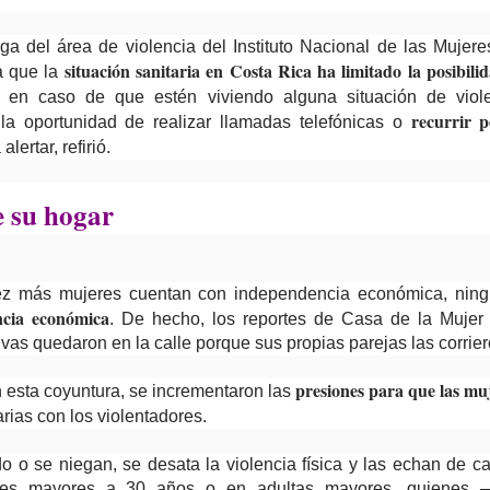
ga del área de violencia del Instituto Nacional de las Mujer
situación sanitaria en Costa Rica ha limitado la posibili
 a que la
en caso de que estén viviendo alguna situación de viole
recurrir 
 la oportunidad de realizar llamadas telefónicas o
alertar, refirió.
 su hogar
z más mujeres cuentan con independencia económica, ning
ncia económica
. De hecho, los reportes de Casa de la Mujer
vas quedaron en la calle porque sus propias parejas las corrier
presiones para que las mu
n esta coyuntura, se incrementaron las
arias con los violentadores.
o o se niegan, se desata la violencia física y las echan de ca
eres mayores a 30 años o en adultas mayores, quienes ─