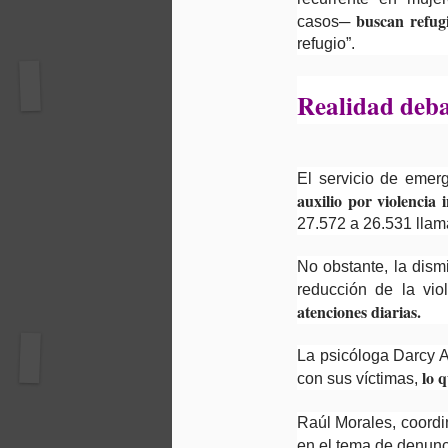
buscan refug
casos─
refugio”.
Realidad debaj
El servicio de emer
auxilio por violencia 
27.572 a 26.531 llam
No obstante, la dism
reducción de la v
atenciones diarias.
La psicóloga Darcy 
lo 
con sus víctimas,
Raúl Morales, coordi
en el tema de denunc