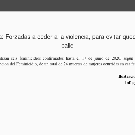
RFILES
DE LOS ESTADOS
CRÉDITOS
: Forzadas a ceder a la violencia, para evitar que
calle
lizan seis feminicidios confirmados hasta el 17 de junio de 2020, según
ención del Feminicidio, de un total de 24 muertes de mujeres ocurridas en esa f
Ilustrac
Infog
en "Torneo 4 señoríos"
a deriva de un Estado ciego