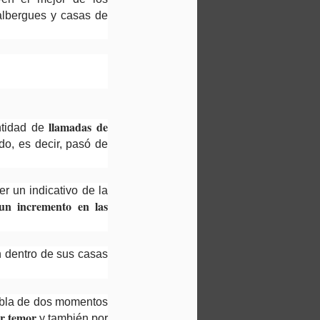
albergues y casas de
llamadas de
ntidad de
o, es decir, pasó de
r un indicativo de la
un incremento en las
 dentro de sus casas
habla de dos momentos
or temor
y también por