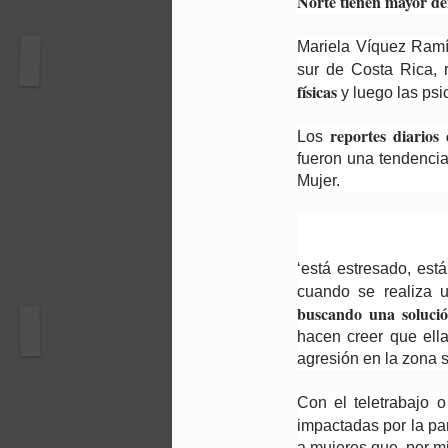
Norte tienen mayor de
Mariela Víquez Ramí
sur de Costa Rica,
físicas
y luego las psi
reportes diarios
Los
fueron una tendencia
Mujer.
‘está estresado, está
cuando se realiza u
buscando una soluci
hacen creer que ella
agresión en la zona 
Con el teletrabajo 
impactadas por la p
a mujeres que, por mi