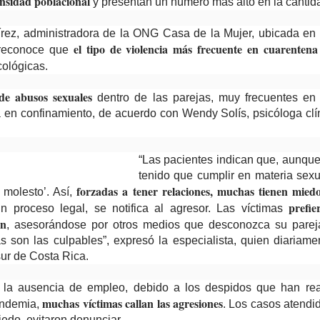
nsidad poblacional
y presentan un número más alto en la cantida
rez, administradora de la ONG Casa de la Mujer, ubicada en
el tipo de violencia más frecuente en cuarentena
 reconoce que
cológicas.
 de abusos sexuales
dentro de las parejas, muy frecuentes en
 en confinamiento, de acuerdo con Wendy Solís, psicóloga clí
“Las pacientes indican que, aunque 
tenido que cumplir en materia sex
forzadas a tener relaciones, muchas tienen mie
 molesto’. Así,
prefie
n proceso legal, se notifica al agresor. Las víctimas
ón
, asesorándose por otros medios que desconozca su parej
s son las culpables”, expresó la especialista, quien diariam
sur de Costa Rica.
o la ausencia de empleo, debido a los despidos que han re
muchas víctimas callan las agresiones
andemia,
. Los casos atendi
edo, evitaron denunciar.