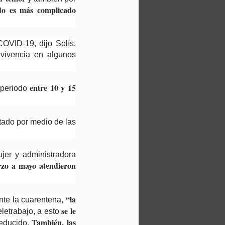
do es más complicado
COVID-19, dijo Solís,
 vivencia en algunos
entre 10 y 15
 periodo
tado por medio de las
jer y administradora
zo a mayo atendieron
“la
nte la cuarentena,
se le
letrabajo, a esto
También, las
reducido.