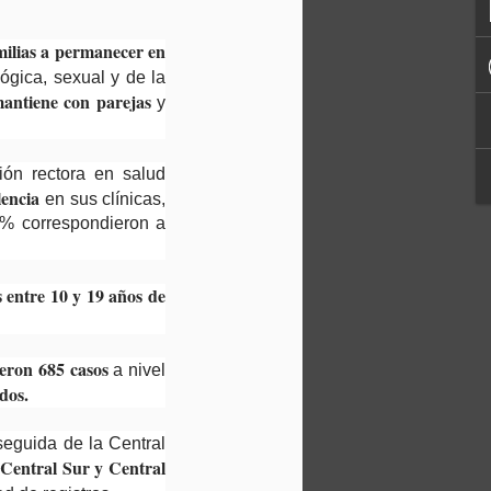
milias a permanecer en
lógica, sexual y de la
mantiene con parejas
y
ión rectora en salud
esinformación jugó en contra de las mujeres
olencia
en sus clínicas,
0% correspondieron a
 entre 10 y 19 años de
ieron 685 casos
a nivel
dos.
 seguida de la Central
 Central Sur y Central