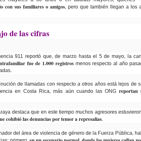
io con sus familiares o amigos
, pero que también llegan a los 
o de las cifras
gencia 911 reportó que, de marzo hasta el 5 de mayo, la ca
intrafamiliar fue de 1.000 registros
menos respecto al año pasad
adas.
inución de llamadas con respecto a otros años está lejos de se
reportan 
iolencia en Costa Rica, más aún cuando las ONG
Araya destaca que en este tiempo muchos agresores estuvieron
que cohibió las denuncias por temor a represalias
.
nador del área de violencia de género de la Fuerza Pública, 
en un escenario normal, donde las mujeres callan p
ias: primero,