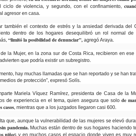
cuan
l ciclo de violencia, y segundo, con el confinamiento,
al agresor en casa.
r también el contexto de estrés y la ansiedad derivada del 
iento dentro de los hogares desequilibró un rol normal de
“limitó la posibilidad de denunciar”,
más,
agregó Araya.
de la Mujer, en la zona sur de Costa Rica, recibieron en ese
dvierten que podría existir un subregistro.
emento, hay muchas llamadas que se han reportado y se han tra
medios de protección”, expresó Solís.
mparte Mariela Víquez Ramírez, presidenta de Casa de la Mu
de mar
os de experiencia en el tema, quien asegura que solo
s casos
, mientras que a los juzgados llegaron casi 600.
ta que, aunque la vulnerabilidad de las mujeres se elevó dura
 sin pandemia.
Muchas están dentro de sus hogares haciendo te
os niño
s y en muchos casos el espacio donde viven es muy 