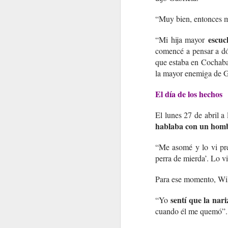
“Muy bien, entonces ma
escuc
“Mi hija mayor
comencé a pensar a dó
que estaba en Cocha
la mayor enemiga de G
El día de los hechos
El lunes 27 de abril a
hablaba con un homb
“Me asomé y lo vi p
perra de mierda’. Lo vi
Para ese momento, Wilm
sentí que la nari
“Yo
cuando él me quemó”.