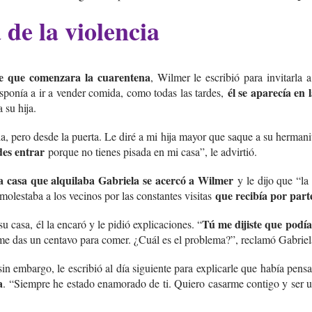
 de la violencia
e que comenzara la cuarentena
, Wilmer le escribió para invitarla 
él se aparecía en 
sponía a ir a vender comida, como todas las tardes,
 su hija.
a, pero desde la puerta. Le diré a mi hija mayor que saque a su hermanit
es entrar
porque no tienes pisada en mi casa”, le advirtió.
a casa que alquilaba Gabriela se acercó a Wilmer
y le dijo que “la
que recibía por par
molestaba a los vecinos por las constantes visitas
Tú me dijiste que podí
u casa, él la encaró y le pidió explicaciones. “
e das un centavo para comer. ¿Cuál es el problema?”, reclamó Gabriel
sin embargo, le escribió al día siguiente para explicarle que había pen
a
. “Siempre he estado enamorado de ti. Quiero casarme contigo y ser u