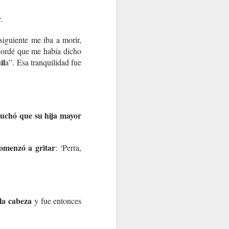
.
siguiente me iba a morir,
cordé que me había dicho
il
a”. Esa tranquilidad fue
cuchó que su hija mayor
omenzó a gritar
: ‘Perra,
la cabeza
y fue entonces