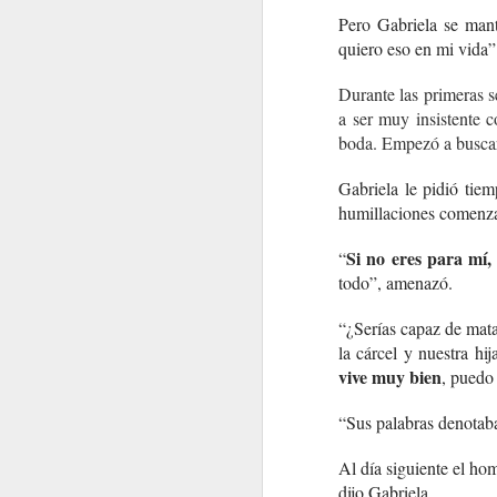
Pero Gabriela se man
quiero eso en mi vida”
Durante las primeras 
a ser muy insistente c
boda. Empezó a buscar 
Gabriela le pidió tie
humillaciones comenzar
Si no eres para mí,
“
todo”, amenazó.
“¿Serías capaz de ma
la cárcel y nuestra h
vive muy bien
, puedo 
“Sus palabras denotaba
Al día siguiente el hom
dijo Gabriela.