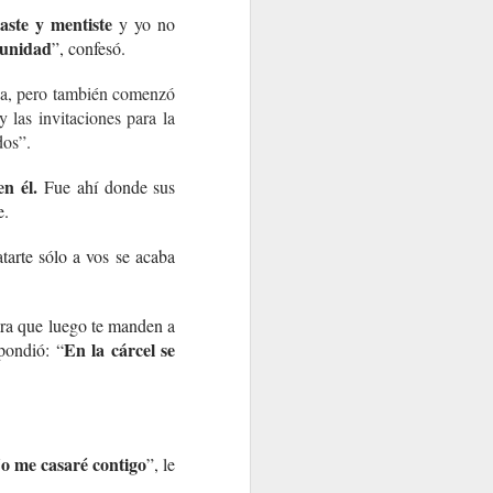
aste y mentiste
y yo no
tunidad
”, confesó.
iña, pero también comenzó
y las invitaciones para la
dos”.
n él.
Fue ahí donde sus
e.
arte sólo a vos se acaba
ara que luego te manden a
En la cárcel se
pondió: “
o me casaré contigo
”, le