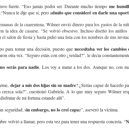
me humill
tuvo fuerte. “Eso jamás podrá ser. Durante mucho tiempo
dmito que consideré en darle una opor
.
“Nunca le dije que sí, pero a
semanas de la cuarentena, Wilmer envió dinero para los gastos de la n
on la idea de casarse. “Se volvió obsesivo. Incluso diseñó los anillos 
el salón de fiesta y hasta pidió una lista con los nombres de mis invita
necesitaba ver los cambios e
mpo para tomar una decisión, puesto que
on otra vez. “Seguro estás con otro ¿verdad?”, le decía constantement
 no serás para nadie
. Los voy a matar a los dos. Aunque no, con mat
dejar a mis dos hijas sin su madre
tarme,
? ¿Serías capaz de hacerlo p
ija crezca sola?”, cuestionó Gabriela. A lo que muy seguro Wilmer res
disfrutar de mi fortuna estando allí”.
in embargo, no lo creí capa
n seguridad; s
z”, aseveró la víctima.
N
bre volvió a llamar, pero esta vez para tener una respuesta concreta. “