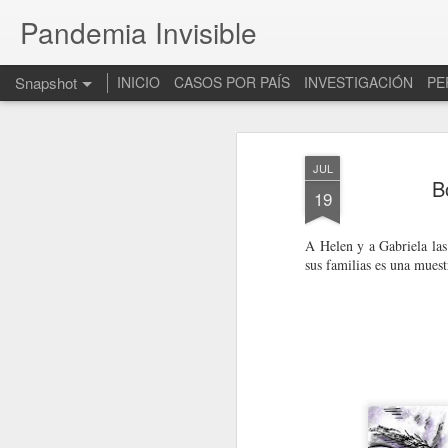
Pandemia Invisible
Snapshot
INICIO
CASOS POR PAÍS
INVESTIGACIÓN
PE
JUL
B
19
A Helen y a Gabriela las
sus familias es una muest
Convoca IDET a participar en cuatro deportes de conjunto 
México: Aisladas y a l