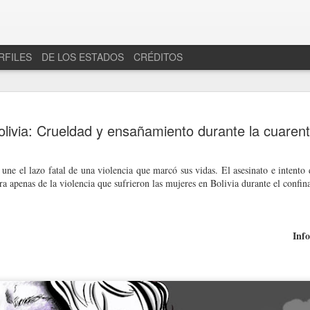
RFILES
DE LOS ESTADOS
CRÉDITOS
olivia: Crueldad y ensañamiento durante la cuaren
 une el lazo fatal de una violencia que marcó sus vidas. El asesinato e intento
ra apenas de la violencia que sufrieron las mujeres en Bolivia durante el confi
Inf
en "Torneo 4 señoríos"
a deriva de un Estado ciego