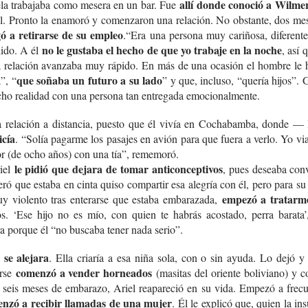
allí donde conoció a Wilme
la trabajaba como mesera en un bar. Fue
l. Pronto la enamoró y comenzaron una relación. No obstante, dos mes
gó a retirarse de su empleo
.
“Era una persona muy cariñosa, diferent
no le gustaba el hecho de que yo trabaje en la noche
lido. A él
, así
a relación avanzaba muy rápido. En más de una ocasión el hombre le h
que soñaba un futuro a su lado
”, “
” y que, incluso, “quería hijos”. 
cho realidad con una persona tan entregada emocionalmente.
relación a distancia, puesto que él vivía en Cochabamba, donde 
icía
. “Solía pagarme los pasajes en avión para que fuera a verlo. Yo vi
r (de ocho años) con una tía”, rememoró.
le pidió que dejara de tomar anticonceptivos
riel
, pues deseaba conv
ró que estaba en cinta quiso compartir esa alegría con él, pero para s
empezó a tratarme
y violento tras enterarse que estaba embarazada,
os. ‘Ese hijo no es mío, con quien te habrás acostado, perra barata’,
a porque él “no buscaba tener nada serio”.
 se alejara
. Ella criaría a esa niña sola, con o sin ayuda. Lo dejó
comenzó a vender horneados
erse
(masitas del oriente boliviano) y c
 seis meses de embarazo, Ariel reapareció en su vida. Empezó a frec
nzó a recibir llamadas de una mujer
. Él le explicó que, quien la ins