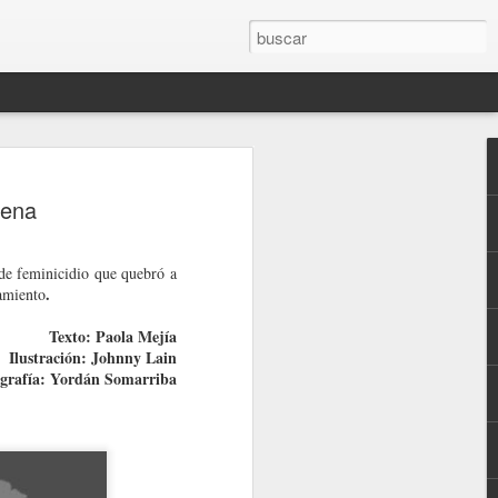
tena
 de feminicidio que quebró a
.
namiento
Texto: Paola Mejía
Ilustración: Johnny Lain
ografía: Yordán Somarriba