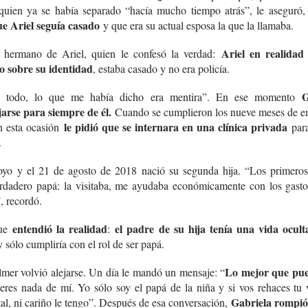
 quien ya se había separado “hacía mucho tiempo atrás”, le aseguró
e Ariel seguía casado
y que era su actual esposa la que la llamaba.
Ariel en realidad
 hermano de Ariel, quien le confesó la verdad:
o sobre su identidad
, estaba casado y no era policía.
G
te todo, lo que me había dicho era mentira”. En ese momento
arse para siempre de él.
Cuando se cumplieron los nueve meses de e
le pidió que se internara en una clínica privada
En esta ocasión
par
.
oyo y el 21 de agosto de 2018 nació su segunda hija. “Los primeros
dadero papá: la visitaba, me ayudaba económicamente con los gast
”, recordó.
entendió la realidad
el padre de su hija tenía una vida ocul
que
:
 sólo cumpliría con el rol de ser papá.
Lo mejor que pue
mer volvió alejarse. Un día le mandó un mensaje: “
eres nada de mí. Yo sólo soy el papá de la niña y si vos rehaces t
Gabriela rompió 
tal, ni cariño le tengo”. Después de esa conversación,