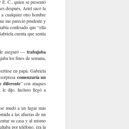
r
E. C., quien se presentó
es después, Ariel sacó la
e a cualquier otro hombre
 que me pareció prudente y
abía confesado que “ella
Gabriela cuenta que sentía
trabajaba
— le aseguró —
ajaba los fines de semana,
ertirse en papá. Gabriela
comenzaría un
u sorpresa
 diferente
” con ataques
 le dijo. Incluso llegó a
 y se mudó a un lugar más
omida a las afueras de un
uentar su casa y al mismo
ultaba por teléfono, era la