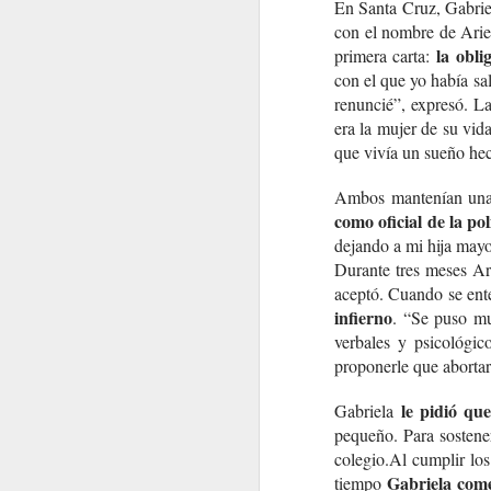
En Santa Cruz, Gabrie
con el nombre de Arie
la obli
primera carta:
con el que yo había sa
renuncié”, expresó. L
era la mujer de su vida
que vivía un sueño he
Ambos mantenían una 
como oficial de la pol
dejando a mi hija mayo
Durante tres meses A
aceptó. Cuando se ente
infierno
. “Se puso mu
verbales y psicológic
proponerle que abortar
le pidió que
Gabriela
pequeño. Para sosten
colegio.
Al cumplir los
Gabriela come
tiempo