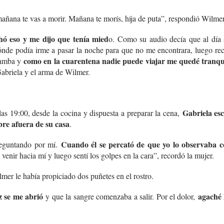
ñana te vas a morir. Mañana te morís, hija de puta”, respondió Wilmer
hó eso y me dijo que tenía mied
o. Como su audio decía que al día 
nde podía irme a pasar la noche para que no me encontrara, luego re
como en la cuarentena nadie puede viajar me quedé tranqu
bamba y
abriela y el arma de Wilmer.
Gabriela es
 las 19:00, desde la cocina y dispuesta a preparar la cena,
re afuera de su casa
.
Cuando él se percató de que yo lo observaba c
reguntando por mí.
 venir hacia mí y luego sentí los golpes en la cara”, recordó la mujer.
er le había propiciado dos puñetes en el rostro.
z se me abrió
agaché 
y que la sangre comenzaba a salir. Por el dolor,